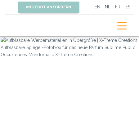
EN
NL
FR
ES
ANGEBOT ANFORDERN