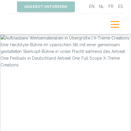
EN
NL
FR
ES
ANGEBOT ANFORDERN